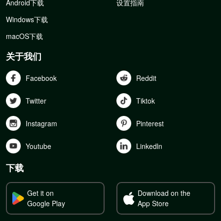
Android下载
设置指南
Windows下载
macOS下载
关于我们
Facebook
Reddit
Twitter
Tiktok
Instagram
Pinterest
Youtube
Linkedln
下载
Get it on
Download on the
Google Play
App Store