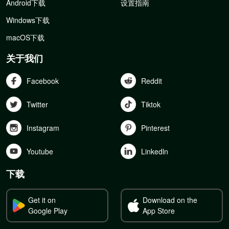
Android下载
设置指南
Windows下载
macOS下载
关于我们
Facebook
Reddit
Twitter
Tiktok
Instagram
Pinterest
Youtube
Linkedln
下载
Get it on
Download on the
Google Play
App Store